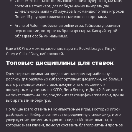
Counter-Strike – многопользовательский шутер. Каждый матч
состоит из трех карт, для победы нужно выиграть две.
Длительность мапа – 30 раундов. В командах по пять игроков.
После 15 раундов коллективы меняются сторонами.
Arena of Valor – мобильная online игра. Геймеры управляют
персонажами, которые выбрали до старта. Каждый герой
обладает особыми навыками.
Еще в БК Pinco можно заключать пари на Rocket League, King of
Glory и Call of Duty, киберхоккей.
Топовые дисциплины для ставок
Букмекерская компания предлагает каперам вариабельную
роспись для различных киберспортивных дисциплин, но больше
всего разновидностей ставок доступно по отношению к
популярным турнирам по КСГО, Лига Легенд и Дота 2. Если клиент
не хочет ставить на 1х2, предпочитает специфические пари, лучше
выбирать эти киберигры.
Но лучше всего ставить на компьютерные игры, в которых игрок
разбирается. Киберспорт имеет определенную специфику, и это
утверждение применимо для всех видов. Многие нюансы, о
которых знает клиент, помогут составить благоприятный прогноз.