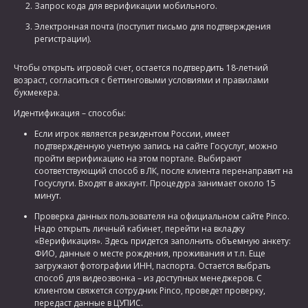
Запрос кода для верификации мобильного.
Электронная почта (поступит письмо для подтверждения
регистрации).
Чтобы открыть игровой счет, остается подтвердить 18-летний
возраст, согласиться с беттинговыми условиями и правилами
букмекера.
Идентификация – способы:
Если игрок является резидентом России, имеет
подтвержденную учетную запись на сайте Госуслуг, можно
пройти верификацию на этом портале. Выбирают
соответствующий способ в ЛК, после клиента перенаправит на
Госуслуги. Входят в аккаунт. Процедура занимает около 15
минут.
Проверка данных пользователя на официальном сайте Pinco.
Надо открыть личный кабинет, перейти на вкладку
«Верификация». Здесь придется заполнить объемную анкету:
ФИО, данные о месте рождения, проживания и т.п. Еще
загружают фотографии ИНН, паспорта. Остается выбрать
способ для видеозвонка – из доступных менеджеров. С
клиентом свяжется сотрудник Pinco, проведет проверку,
передаст данные в ЦУПИС.