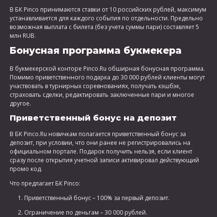
В БК Pinco принимаются ставки от 10 российских рублей, максимум
устанавливается для каждого события по отдельности. Предельно
возможная выплата с билета (без учета суммы пари) составляет 5
млн RUB.
Бонусная программа букмекера
В букмекерской конторе Pinco.Ru обширная бонусная программа.
Помимо приветственного подарка до 30 000 рублей клиенты могут
участвовать в турнирных соревнованиях, получать кэшбэк,
страховать сделки, редактировать заключенные пари и многое
другое.
Приветственный бонус на депозит
В БК Pinco.Ru новичкам полагается приветственный бонус за
депозит, при условии, что они ранее не регистрировались на
официальном портале. Подарок получить нельзя, если клиент
сразу после открытия учетной записи активировал действующий
промо код.
Что предлагает БК Pinco:
Приветственный бонус – 100% за первый депозит.
Ограничение по деньгам – 30 000 рублей.