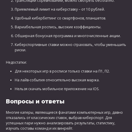
Трансляции соревнований, можно смотреть бесплатно.
Приемлемый лимит на киберставку – от 10 рублей.
Удобный кибербеттинг со смартфонов, планшетов.
Вариабельная роспись, высокие коэффициенты.
Обширная бонусная программа и многочисленные акции.
Киберспортивные ставки можно страховать, чтобы уменьшить
риски.
Недостатки:
Для некоторых игр в росписи только ставки на П1, П2.
На лайв-события относительно высокая маржа.
Нельзя скачать мобильное приложение на IOS.
Вопросы и ответы
Многие каперы, являющиеся фанатами компьютерных игр, давно
отказались от классических ставок, выбрав киберспорт. Для
успешных пари нужно анализировать результаты, статистику,
изучать составы команд и их винрейт.