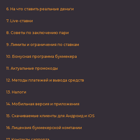
6. На что ставить реальные деньги
7. Live-ставки
8. Советы по заключению пари
9. Лимиты и ограничения по ставкам
10. Бонусная программа букмекера
11. Актуальные промокоды
12. Методы платежей и вывода средств
13. Налоги
14. Мобильная версия и приложения
15. Скачиваемые клиенты для Андроид и iOS
16. Лицензия букмекерской компании
17. Контакты саппорта