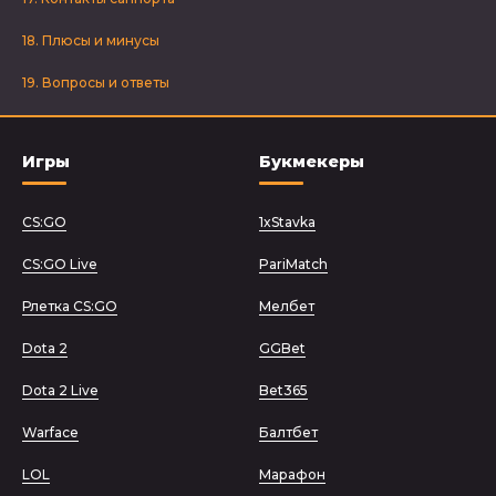
18. Плюсы и минусы
19. Вопросы и ответы
Игры
Букмекеры
CS:GO
1xStavka
CS:GO Live
PariMatch
Рлетка CS:GO
Мелбет
Dota 2
GGBet
Dota 2 Live
Bet365
Warface
Балтбет
LOL
Марафон