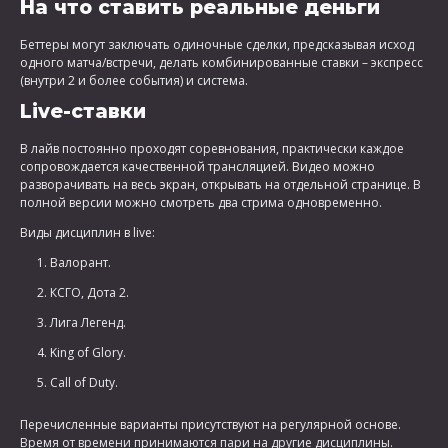
На что ставить реальные деньги
Беттеры могут заключать одиночные сделки, предсказывая исход
одного матча/встречи, делать комбинированные ставки – экспресс
(внутри 2 и более события) и система.
Live-ставки
В лайв постоянно проходят соревнования, практически каждое
сопровождается качественной трансляцией. Видео можно
разворачивать на весь экран, открывать на отдельной странице. В
полной версии можно смотреть два стрима одновременно.
Виды дисциплин в live:
Валорант.
КСГО, Дота 2.
Лига Легенд.
King of Glory.
Call of Duty.
Перечисленные варианты присутствуют на регулярной основе.
Время от времени принимаются пари на другие дисциплины.