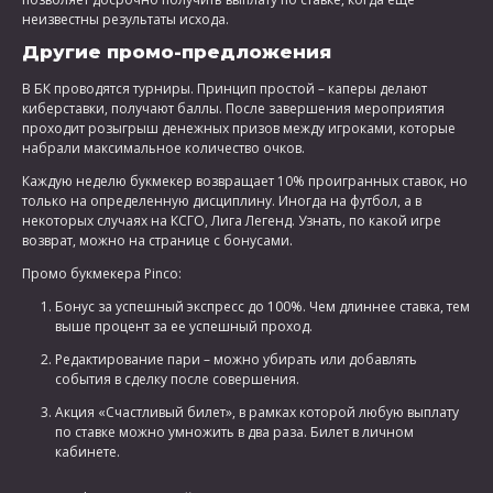
неизвестны результаты исхода.
Другие промо-предложения
В БК проводятся турниры. Принцип простой – каперы делают
киберставки, получают баллы. После завершения мероприятия
проходит розыгрыш денежных призов между игроками, которые
набрали максимальное количество очков.
Каждую неделю букмекер возвращает 10% проигранных ставок, но
только на определенную дисциплину. Иногда на футбол, а в
некоторых случаях на КСГО, Лига Легенд. Узнать, по какой игре
возврат, можно на странице с бонусами.
Промо букмекера Pinco:
Бонус за успешный экспресс до 100%. Чем длиннее ставка, тем
выше процент за ее успешный проход.
Редактирование пари – можно убирать или добавлять
события в сделку после совершения.
Акция «Счастливый билет», в рамках которой любую выплату
по ставке можно умножить в два раза. Билет в личном
кабинете.