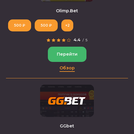
Olimp.Bet
500 ₽
500 ₽
4.4
/
5
Перейти
Обзор
GGbet