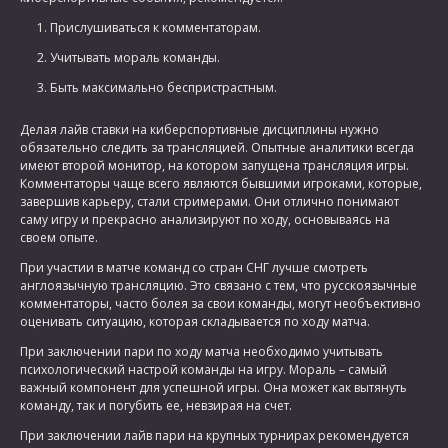
Прислушиваться к комментаторам.
Учитывать мораль команды.
Быть максимально беспристрастным.
Делая лайв ставки на киберспортивные дисциплины нужно
обязательно следить за трансляцией. Опытные аналитики всегда
имеют второй монитор, на котором запущена трансляция игры.
Комментаторы чаще всего являются бывшими игроками, которые,
завершив карьеру, стали стримерами. Они отлично понимают
саму игру и прекрасно анализируют по ходу, основываясь на
своем опыте.
При участии в матче команд со стран СНГ лучше смотреть
англоязычную трансляцию. Это связано с тем, что русскоязычные
комментаторы, часто болея за свои команды, могут необъективно
оценивать ситуацию, которая складывается по ходу матча.
При заключении пари по ходу матча необходимо учитывать
психологический настрой команды на игру. Мораль – самый
важный компонент для успешной игры. Она может как вытянуть
команду, так и погубить ее, невзирая на счет.
При заключении лайв пари на крупных турнирах рекомендуется