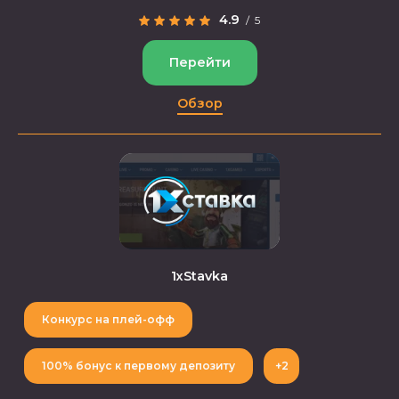
4.9
/
5
Перейти
Обзор
1xStavka
Конкурс на плей-офф
100% бонус к первому депозиту