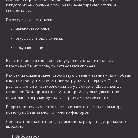
каждого из них разные роли, различные характеристики и
способности.
По ходу игры персонажи:
накапливают опыт;
открывают новые скиллы;
покупают вещи.
Все эти действия способствуют улучшению характеристик
персонажей и их росту, они становятся сильнее.
Каждая из команд имеет свою базу с главным зданием. Для победы
в партии требуется противнику разрушить это здание. Базы
располагаются в противоположных углах карты. Добраться до
основной базы противника можно тремя путями. Два из них
проходят по периметру карты, а третий через ее центр.
В турнирах принимают участие одинаково классные команды,
поэтому победа зависит от многих факторов.
Среди основных факторов, влияющих на результат, игры можно
выделить:
Выбор героя.