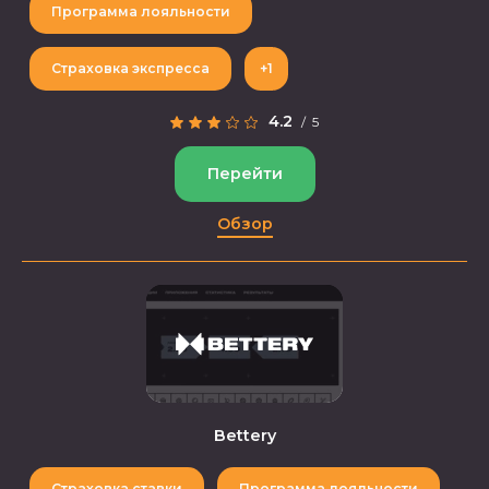
Программа лояльности
Страховка экспресса
4.2
/
5
Перейти
Обзор
Bettery
Страховка ставки
Программа лояльности