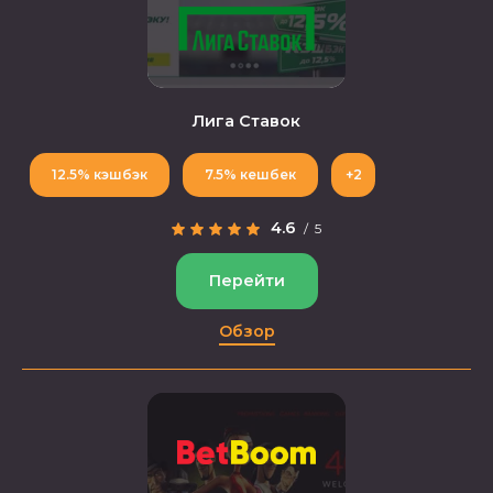
Лига Ставок
12.5% кэшбэк
7.5% кешбек
4.6
/
5
Перейти
Обзор