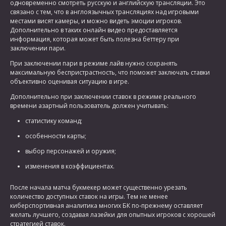
одновременно смотреть русскую и английскую трансляции. Это
связано с тем, что в англоязычных трансляциях над игровыми
местами висят камеры, и можно видеть эмоции игроков.
Дополнительно в таких онлайн видео предоставляется
информация, которая может быть полезна беттеру при
заключении пари.
При заключении пари в режиме лайв нужно сохранять
максимальную беспристрастность, что поможет заключать ставки
объективно оценивая ситуацию в игре.
Дополнительно при заключении ставок в режиме реального
времени азартный пользователь должен учитывать:
статистику команд;
особенности карты;
выбор персонажей и оружия;
изменения в коэффициентах.
После начала матча букмекер может существенно урезать
количество доступных ставок на игры. Тем не менее
киберспортивная аналитика многих БК по-прежнему оставляет
желать лучшего, создавая лазейки для опытных игроков с хорошей
стратегией ставок.