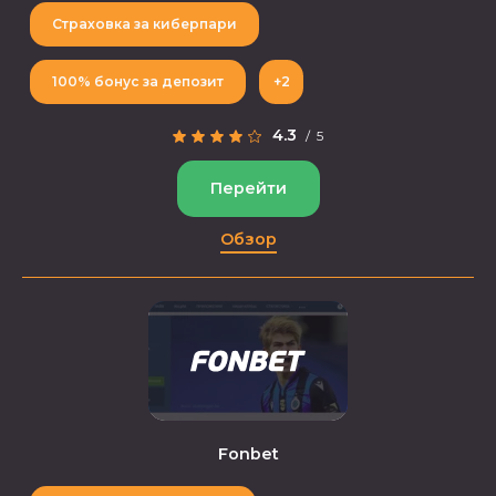
Страховка за киберпари
100% бонус за депозит
4.3
/
5
Перейти
Обзор
Fonbet