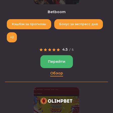
Betboom
Кэшбэк за прогнозы
Бонус за экспресс дня
4.5
/
5
Перейти
Обзор