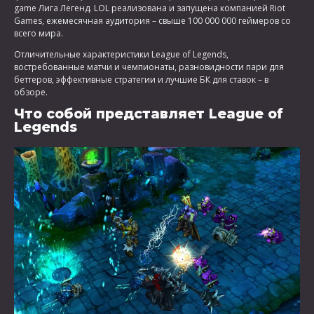
game Лига Легенд. LOL реализована и запущена компанией Riot
Games, ежемесячная аудитория – свыше 100 000 000 геймеров со
всего мира.
Отличительные характеристики League of Legends,
востребованные матчи и чемпионаты, разновидности пари для
беттеров, эффективные стратегии и лучшие БК для ставок – в
обзоре.
Что собой представляет League of
Legends