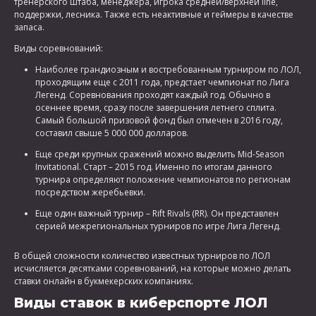
тренерского штаба, менеджера, игрока средней/верхней line,
поддержки, лесника. Также есть неактивные и геймеры в качестве
запаса.
Виды соревнований:
Наиболее грандиозным и востребованным турниром по ЛОЛ,
проходящим еще с 2011 года, предстает чемпионат по Лига
Легенд. Соревнования проходят каждый год. Обычно в
осеннее время, сразу после завершения летнего сплита.
Самый большой призовой фонд был отмечен в 2016 году,
составил свыше 5 000 000 долларов.
Еще среди крупных сражений можно выделить Mid-Season
Invitational. Старт – 2015 год. Именно по итогам данного
турнира определяют положение чемпионатов по регионам
посредством жеребьевки.
Еще один важный турнир – Rift Rivals (RR). Он представлен
серией межрегиональных турниров по игре Лига Легенд.
В общей сложности количество известных турниров по ЛОЛ
исчисляется десятками соревнований, на которые можно делать
ставки онлайн в букмекерских компаниях.
Виды ставок в киберспорте ЛОЛ