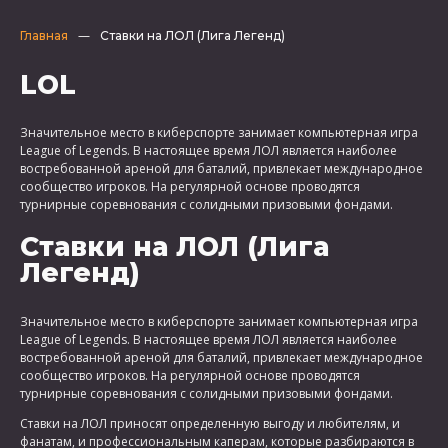
Главная
Ставки на ЛОЛ (Лига Легенд)
LOL
Значительное место в киберспорте занимает компьютерная игра
League of Legends. В настоящее время ЛОЛ является наиболее
востребованной ареной для баталий, привлекает международное
сообщество игроков. На регулярной основе проводятся
турнирные соревнования с солидными призовыми фондами.
Ставки на ЛОЛ (Лига
Легенд)
Значительное место в киберспорте занимает компьютерная игра
League of Legends. В настоящее время ЛОЛ является наиболее
востребованной ареной для баталий, привлекает международное
сообщество игроков. На регулярной основе проводятся
турнирные соревнования с солидными призовыми фондами.
Ставки на ЛОЛ приносят определенную выгоду и любителям, и
фанатам, и профессиональным каперам, которые разбираются в