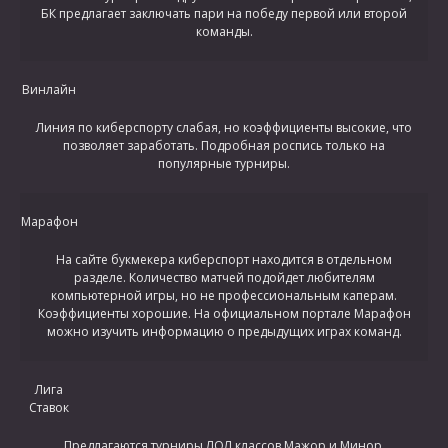
БК предлагает заключать пари на победу первой или второй
команды.
Винлайн
Линия по киберспорту слабая, но коэффициенты высокие, что
позволяет заработать. Подробная роспись только на
популярные турниры.
Марафон
На сайте букмекера киберспорт находится в отдельном
разделе. Количество матчей подойдет любителям
компьютерной игры, но не профессиональным каперам.
Коэффициенты хорошие. На официальном портале Марафон
можно изучить информацию о предыдущих играх команд.
Лига
Ставок
Предлагаются турниры ЛОЛ классов Мажор и Минор.