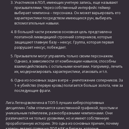
Участников в ЛОЛ, имеющих учетную запись, еще называют
призывателями. Через собственный интерфейс геймер
выбирает чемпиона – персонажа. Он может варьировать его
характеристики посредством имеющихся рун, выбирать
вспомогательные навыки.
В большей части режимов основная цель представлена
поэтапной ликвидацией строений соперников, которые
защищают главную базу – нексус. Группа, которая первая
разрушает нексус, побеждает.
Призыватели могут управлять только своим персонажем.
Однако, в зависимости от комбинации навыков, способны
взаимодействовать с остальными юнитами. Например, лечить
их, модернизировать характеристики, атаковать и т.п.
Одна из основных задач в игре – уничтожение соперников. За
1-е убийство (первую кровь) полагается больше золота, чем за
последующие фраги.
Лига Легенд включена в ТОП-5 лучших киберспортивных
дисциплин. Гейм отличается качественной графикой, простым и
уникальным геймплеем, разнообразными чемпионами. Они
различаются не только уровнями, но и имеют собственную
проработанную историю. Это одна из основных причин, почему
каперы делают ставки на ЛОЛ в БК и биржах, которые