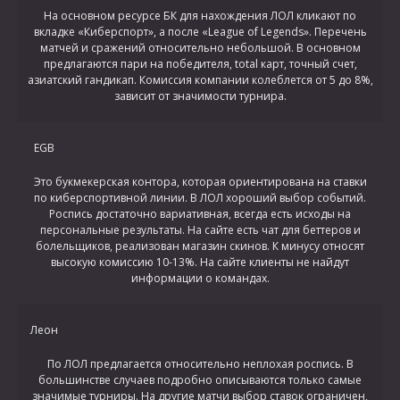
На основном ресурсе БК для нахождения ЛОЛ кликают по
вкладке «Киберспорт», а после «League of Legends». Перечень
матчей и сражений относительно небольшой. В основном
предлагаются пари на победителя, total карт, точный счет,
азиатский гандикап. Комиссия компании колеблется от 5 до 8%,
зависит от значимости турнира.
EGB
Это букмекерская контора, которая ориентирована на ставки
по киберспортивной линии. В ЛОЛ хороший выбор событий.
Роспись достаточно вариативная, всегда есть исходы на
персональные результаты. На сайте есть чат для беттеров и
болельщиков, реализован магазин скинов. К минусу относят
высокую комиссию 10-13%. На сайте клиенты не найдут
информации о командах.
Леон
По ЛОЛ предлагается относительно неплохая роспись. В
большинстве случаев подробно описываются только самые
значимые турниры. На другие матчи выбор ставок ограничен,