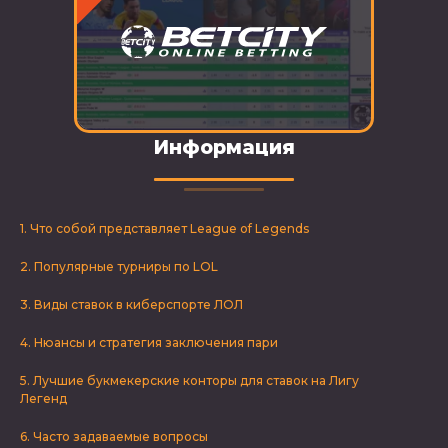
Информация
1. Что собой представляет League of Legends
2. Популярные турниры по LOL
3. Виды ставок в киберспорте ЛОЛ
4. Нюансы и стратегия заключения пари
5. Лучшие букмекерские конторы для ставок на Лигу
Легенд
6. Часто задаваемые вопросы