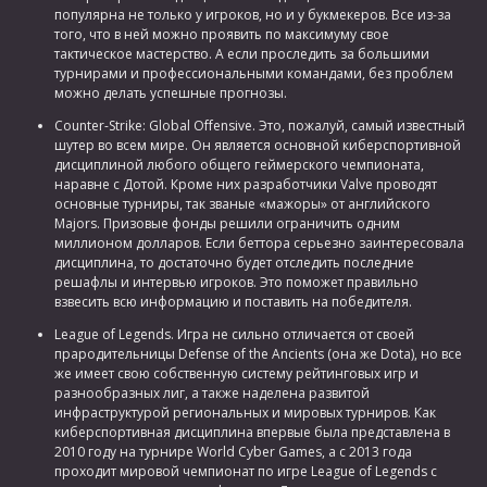
популярна не только у игроков, но и у букмекеров. Все из-за
того, что в ней можно проявить по максимуму свое
тактическое мастерство. А если проследить за большими
турнирами и профессиональными командами, без проблем
можно делать успешные прогнозы.
Counter-Strike: Global Offensive. Это, пожалуй, самый известный
шутер во всем мире. Он является основной киберспортивной
дисциплиной любого общего геймерского чемпионата,
наравне с Дотой. Кроме них разработчики Valve проводят
основные турниры, так званые «мажоры» от английского
Majors. Призовые фонды решили ограничить одним
миллионом долларов. Если беттора серьезно заинтересовала
дисциплина, то достаточно будет отследить последние
решафлы и интервью игроков. Это поможет правильно
взвесить всю информацию и поставить на победителя.
League of Legends. Игра не сильно отличается от своей
прародительницы Defense of the Ancients (она же Dota), но все
же имеет свою собственную систему рейтинговых игр и
разнообразных лиг, а также наделена развитой
инфраструктурой региональных и мировых турниров. Как
киберспортивная дисциплина впервые была представлена в
2010 году на турнире World Cyber Games, а с 2013 года
проходит мировой чемпионат по игре League of Legends с