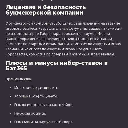
Лицензия и безопасность
букмекерской компании
У букмекерской конторы Bet 365 целых семь лицензий на ведение
игрового бизнеса. Разрешительные документы выдавали комиссия
по азартным играм Гибралтара, таможенная служба Италии,
главное управление по регулированию азартны игр Испании,
комиссия по азартным играм Дании, комиссия по азартным играм
Тасмании, комиссия по азартным играм Соединенного
Королевства, комиссия по лотереям и азартным играм Мальты.
Плюсы и минусы кибер-ставок в
Бэт365
Преимущества:
Много кибер-дисциплин.
Хорошие коэффициенты.
Есть возможность ставить в лайве.
Глубокая роспись.
Есть ставки на виртуальный спорт.