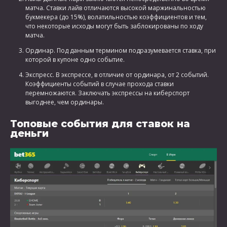
матча. Ставки лайв отличаются высокой маржинальностью
букмекера (до 15%), волатильностью коэффициентов и тем,
что некоторые исходы могут быть заблокированы по ходу
матча.
Ординар. Под данным термином подразумевается ставка, при
которой в купоне одно событие.
Экспресс. В экспрессе, в отличие от ординара, от 2 событий.
Коэффициенты событий в случае прохода ставки
перемножаются. Заключать экспрессы на киберспорт
выгоднее, чем ординары.
Топовые события для ставок на
деньги