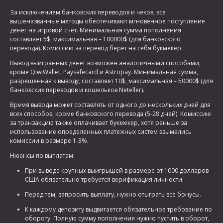
За исключением банковских переводов и чеков, все
вышеназванные методы обеспечивают мгновенное поступление
денег на игровой счет. Минимальная сумма пополнения
составляет 5$, максимальная – 100000$ (для банковского
перевода). Комиссию за перевод берет на себя букмекер.
Вывод выигранных денег возможен аналогичными способами,
кроме QiwiWallet, Paysafecard и Astropay. Минимальная сумма,
разрешенная к выводу, составляет 10$, максимальная – 50000$ (для
банковских переводов и кошельков Neteller).
Время вывода может составлять от одного до нескольких дней для
всех способов, кроме банковского перевода (5-28 дней). Комиссию
за транзакцию также оплачивает букмекер, хотя раньше за
использование определенных платежных систем взымались
комиссии в размере 1-3%.
Нюансы по выплатам:
При выводе крупных выигрышей в размере от 1000 долларов
США обязательно требуется верификация личности.
Перед тем, запросить выплату, нужно отыграть все бонусы.
К каждому депозиту выдвигается обязательное требование по
обороту. Полную сумму пополнения нужно пустить в оборот,