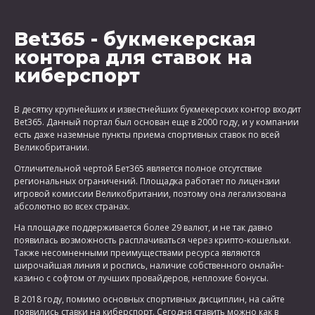
Bet365 - букмекерская
контора для ставок на
киберспорт
В десятку крупнейших и известнейших букмекерских контор входит
Bet365. Данный портал был основан еще в 2000 году, и у компании
есть даже наземные пункты приема спортивных ставок по всей
Великобритании.
Отличительной чертой Бет365 является полное отсутствие
региональных ограничений. Площадка работает по лицензии
игровой комиссии Великобритании, поэтому она легализована
абсолютно во всех странах.
На площадке поддерживается более 29 валют, и не так давно
появилась возможность расплачиваться через крипто-кошельки.
Также несомненными преимуществами ресурса являются
широчайшая линия и роспись, наличие собственного онлайн-
казино с софтом от лучших провайдеров, неплохие бонусы.
В 2018 году, помимо основных спортивных дисциплин, на сайте
появились ставки на киберспорт. Сегодня ставить можно как в