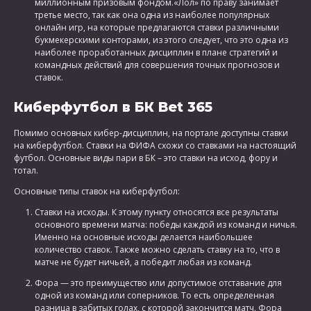
миллионным призовым фондом.«Лол» по праву занимает
третье место, так как она одна из наиболее популярных
онлайн игр, на которые предлагаются ставки различными
букмекерскими конторами, из этого следует, что это одна из
наиболее проработанных дисциплин в плане стратегий и
командных действий для совершения точных прогнозов и
ставок.
Киберфутбол в БК Bet 365
Помимо основных кибер-дисциплин, на портале доступны ставки
на киберфутбол. Ставки на ФИФА схожи со ставками на настоящий
футбол. Основные виды пари в БК – это ставки на исход, фору и
тотал.
Основные типы ставок на киберфутбол:
Ставки на исходы. К этому пункту относятся все результаты
основного времени матча: победы каждой из команд и ничья.
Именно на основные исходы делается наибольшее
количество ставок. Также можно сделать ставку на то, что в
матче не будет ничьей, а победит любая из команд.
Фора — это преимущество или допустимое отставание для
одной из команд или соперников. То есть определенная
разница в забитых голах, с которой закончится матч. Фора