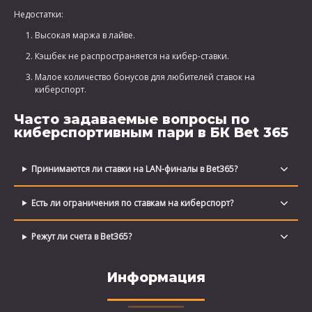
Недостатки:
Высокая маржа в лайве.
Кэшбек не распространяется на кибер-ставки.
Малое количество бонусов для любителей ставок на
киберспорт.
Часто задаваемые вопросы по
киберспортивным пари в БК Bet 365
Принимаются ли ставки на LAN-финалы в Bet365?
Есть ли ограничения по ставкам на киберспорт?
Режут ли счета в Bet365?
Информация