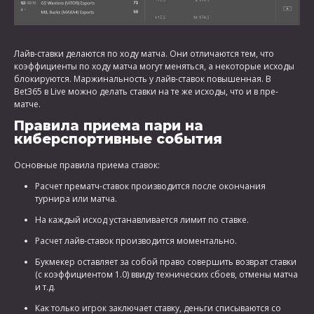
Лайв-ставки делаются по ходу матча. Они отличаются тем, что
коэффициенты по ходу матча могут меняться, а некоторые исходы
блокируются. Маржинальность у лайв-ставок повышенная. В
Bet365 в Live можно делать ставки на те же исходы, что и в пре-
матче.
Правила приема пари на
киберспортивные события
Основные правила приема ставок:
Расчет прематч-ставок производится после окончания
турнира или матча.
На каждый исход устанавливается лимит по ставке.
Расчет лайв-ставок производится моментально.
Букмекер оставляет за собой право совершить возврат ставки
(с коэффициентом 1.0) ввиду технических сбоев, отмены матча
и т.д.
Как только игрок заключает ставку, деньги списываются со