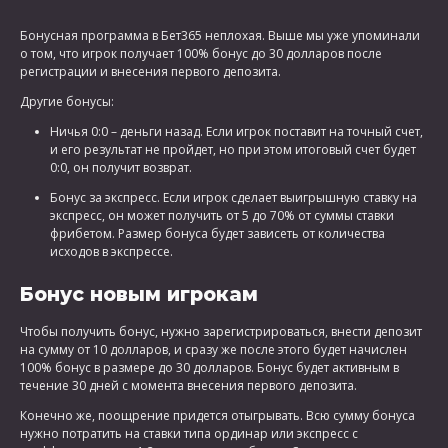
Бонусная программа в Бет365 неплохая. Выше мы уже упоминали
о том, что игрок получает 100% бонус до 30 долларов после
регистрации и внесения первого депозита.
Другие бонусы:
Ничья 0:0 – деньги назад. Если игрок поставит на точный счет,
и его результат не пройдет, но при этом итоговый счет будет
0:0, он получит возврат.
Бонус за экспресс. Если игрок сделает выигрышную ставку на
экспресс, он может получить от 5 до 70% от суммы ставки
фрибетом. Размер бонуса будет зависеть от количества
исходов в экспрессе.
Бонус новым игрокам
Чтобы получить бонус, нужно зарегистрироваться, внести депозит
на сумму от 10 долларов, и сразу же после этого будет начислен
100% бонус в размере до 30 долларов. Бонус будет активным в
течение 30 дней с момента внесения первого депозита.
Конечно же, поощрение придется отыгрывать. Всю сумму бонуса
нужно потратить на ставки типа ординар или экспресс с