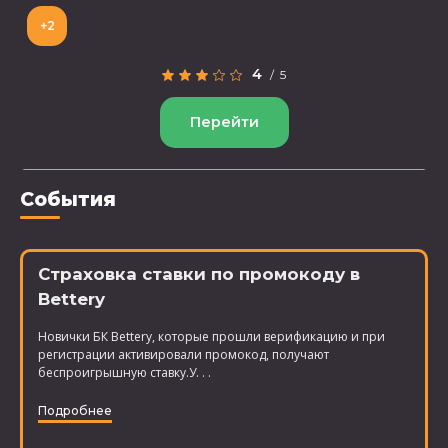
4
/
5
Перейти
События
Страховка ставки по промокоду в
Bettery
Новички БК Bettery, которые прошли верификацию и при
регистрации активировали промокод, получают
беспроигрышную ставку.У. . .
Подробнее