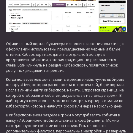
Официальный портал букмекера исполнен в лаконичном стиле, в
оформлении использованы преимущественно черные и белые
оттенки. Киберспорт находится на отдельной вкладке в
представленной линии, которая традиционно располагается
слева. Если кликнуть на раздел «Киберспорт», появится список
доступных дисциплин в прематч.
Когда пользователь хочет ставить в режиме лайв, нужно выбирать
вкладку «Live», которая расположена в верхнем сайдбаре портала.
После в линии найти киберспорт, нажать. Откроется страница, на
которой отобразятся события, актуальные в настоящее время. В
лайв присутствует анонс – можно посмотреть турниры и матчи по
киберспорту, которые начнутся скоро или через несколько дней.
В киберспортивном разделе игроки могут добавлять события в
папку «Избранное», чтобы отслеживать коэффициенты. Можно
находить нужное событие по названию. Есть несколько
дополнительных фильтров, персональные настройки – развернуть