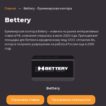
Главная
Bettery - букмекерская контора
Bettery
Букмекерская контора Bettery – новичок на рынке интерактивных
ставок в РФ, компания открылась в июле 2020 года. Принадлежит
площадка для беттинга юридическому лицу ООО «Атлантик-М»,
которое получило разрешение на работу в России еще в 2009
году.
Bettery
Страховка ставки
Программа лояльности