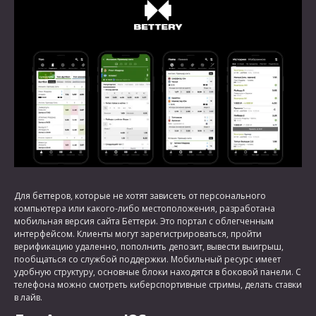
Для беттеров, которые не хотят зависеть от персонального
компьютера или какого-либо местоположения, разработана
мобильная версия сайта Беттери. Это портал с облегченным
интерфейсом. Клиенты могут зарегистрироваться, пройти
верификацию удаленно, пополнить депозит, вывести выигрыш,
пообщаться со службой поддержки. Мобильный ресурс имеет
удобную структуру, основные блоки находятся в боковой панели. С
телефона можно смотреть киберспортивные стримы, делать ставки
в лайв.