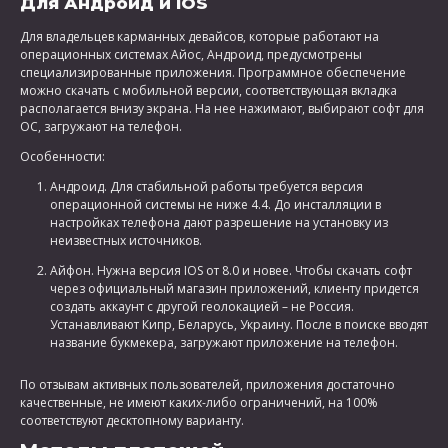
Для Андроид и IOS
Для владельцев карманных девайсов, которые работают на
операционных системах Айос, Андроид, предусмотрены
специализированные приложения. Программное обеспечение
можно скачать с мобильной версии, соответствующая вкладка
располагается внизу экрана. На нее нажимают, выбирают софт для
ОС, загружают на телефон.
Особенности:
Андроид. Для стабильной работы требуется версия
операционной системы не ниже 4.4. До инсталляции в
настройках телефона дают разрешение на установку из
неизвестных источников.
Айфон. Нужна версия IOS от 8.0 и новее. Чтобы скачать софт
через официальный магазин приложений, клиенту придется
создать аккаунт с другой геолокацией – не Россия.
Устанавливают Кипр, Беларусь, Украину. После в поиске вводят
название букмекера, загружают приложение на телефон.
По отзывам активных пользователей, приложения достаточно
качественные, не имеют каких-либо ограничений, на 100%
соответствуют десктопному варианту.