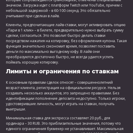
значком. Загрузка идет с платформ Twitch или YouTube, причем с
небольшой задержкой – в 60-100 секунд. Это обязательно
учитывают при сделках в лайв.
Клиенты, предпочитающие лайв-ставки, могут активировать опцию
«Пари в 1 клик» – в билете, предварительно нужно выбрать сумму
сделки, согласиться. Это позволит быстро делать ставки
посредством нажатия на котировку, без оформления купона. Такая
функция значительно сэкономит время, позволяет поставить
деньги по максимально выгодному кэфу. В лайв они
преобразуются достаточно быстро, не всегда удается успеть
поймать хорошую котировку.
Лимиты и ограничения по ставкам
К основным правилам сделок относят – совершеннолетний
возраст клиента, регистрация на официальном ресурсе. Нельзя
создавать несколько аккаунтов, это запрещено правилами. Без
идентификации пополнение депозита недоступно. Только игроки,
удостоверившие личность, могут играть на ставках, получать
выигрыши.
Минимальная ставка для экспресса составляет 20 руб., для
ординара – 30 RUB. Это приблизительные значения, потому что
единого ограничения букмекер не устанавливает. Максимальная