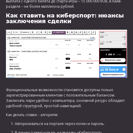
выплата с одного билета до старта игры – 15 000 000 RUB, в лайв-
разделе – не более миллиона рублей.
Как ставить на киберспорт: нюансы
заключения сделки
Функциональные возможности становятся доступны только
зарегистрированным клиентам с положительным балансом.
Заключать пари удобно с компьютера, основной ресурс обладает
удобной структурой, простой навигацией.
Как делать ставки – алгоритм:
Авторизоваться на портале через логин и пароль.
В линии (слева) нажать на вкладку «Киберспорт».