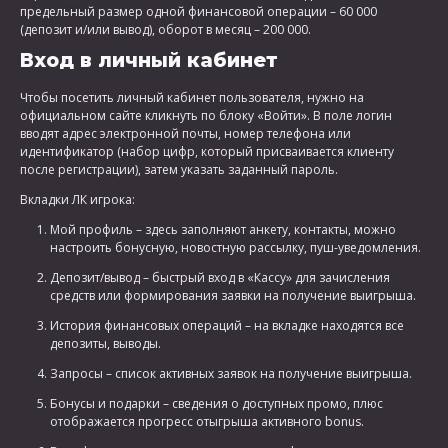
предельный размер одной финансовой операции – 60 000
(депозит и/или вывод), оборот в месяц – 200 000.
Вход в личный кабинет
Чтобы посетить личный кабинет пользователя, нужно на
официальном сайте кликнуть по блоку «Войти». В поле логин
вводят адрес электронной почты, номер телефона или
идентификатор (набор цифр, который присваивается клиенту
после регистрации), затем указать заданный пароль.
Вкладки ЛК игрока:
Мой профиль – здесь заполняют анкету, контакты, можно
настроить бонусную, новостную рассылку, пуш-уведомления.
Депозит/вывод – быстрый вход в «Кассу» для зачисления
средств или формирования заявки на получение выигрыша.
История финансовых операций – на вкладке находятся все
депозиты, выводы.
Запросы – список активных заявок на получение выигрыша.
Бонусы и подарки – сведения о доступных промо, плюс
отображается прогресс отыгрыша активного bonus.