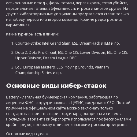
есть основные исходы, форы, тоталы, первая кровь, тотал убийств,
персональные тоталы, эффективность игрока и многое другое. На
другие киберспортивные дисциплины предлагаются ставки только
на победу первой или второй команды. Крайне редко роспись
вариативная.
Какие турниры есть в линии:
Counter-Strike: Intel Grand Slam, ESL, DreamHack и IEM и пр.
Dota 2: Dota Pro Circuit, ESL One CIS: Lower Division, ESL One CIS:
Upper Division, Dream League DPC.
LoL: European Masters, LCS Proving Grounds, Vietnam
Championship Series и пр.
Основные виды кибер-ставок
Bettery – легальная букмекерская компания, работающая по
лицензии ФНС, сотрудничающая с ЦУПИС, входящая в СРО. По этой
причине на официальном сайте можно заключать только
стандартные варианты пари – ординары, экспрессы и системы.
Последний вариант в киберспорте используется профессионалами
крайне редко, поскольку отличается высоким риском проигрыша.
Основные виды сделок: